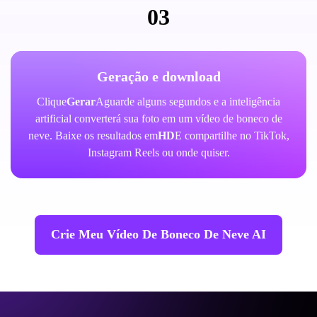
03
Geração e download
Clique
Gerar
Aguarde alguns segundos e a inteligência
artificial converterá sua foto em um vídeo de boneco de
neve. Baixe os resultados em
HD
E compartilhe no TikTok,
Instagram Reels ou onde quiser.
Crie Meu Vídeo De Boneco De Neve AI