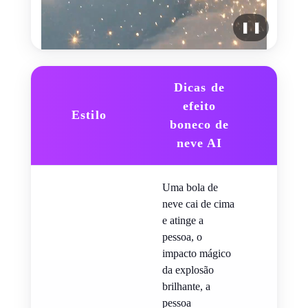
❚ ❚
Dicas de
efeito
Estilo
Cop
boneco de
neve AI
Uma bola de
neve cai de cima
e atinge a
pessoa, o
impacto mágico
da explosão
brilhante, a
pessoa