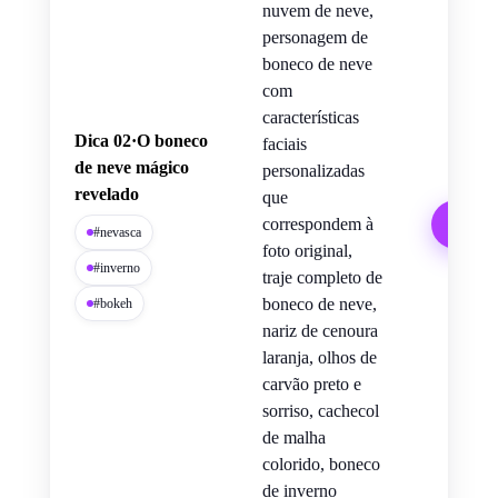
nuvem de neve,
personagem de
boneco de neve
com
características
Dica 02·O boneco
faciais
de neve mágico
personalizadas
revelado
que
correspondem à
Cop
#nevasca
foto original,
#inverno
traje completo de
boneco de neve,
#bokeh
nariz de cenoura
laranja, olhos de
carvão preto e
sorriso, cachecol
de malha
colorido, boneco
de inverno