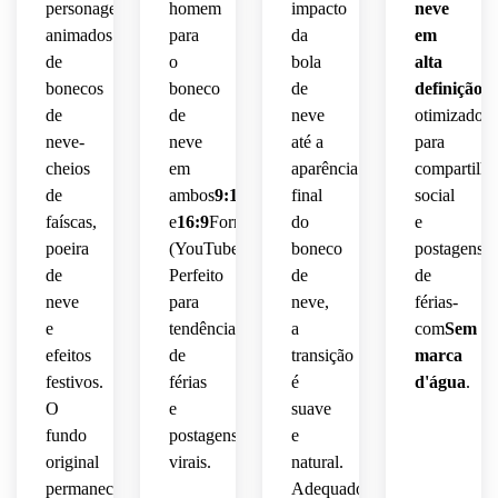
personagens
homem
impacto
neve
animados
para
da
em
de
o
bola
alta
bonecos
boneco
de
definição
,
de
de
neve
otimizado
neve-
neve
até a
para
cheios
em
aparência
compartilh
de
ambos
9:16
(TikTok/Reel)
final
social
faíscas,
e
16:9
Formato
do
e
poeira
(YouTube)-
boneco
postagens
de
Perfeito
de
de
neve
para
neve,
férias-
e
tendências
a
com
Sem
efeitos
de
transição
marca
festivos.
férias
é
d'água
.
O
e
suave
fundo
postagens
e
original
virais.
natural.
permanece
Adequado