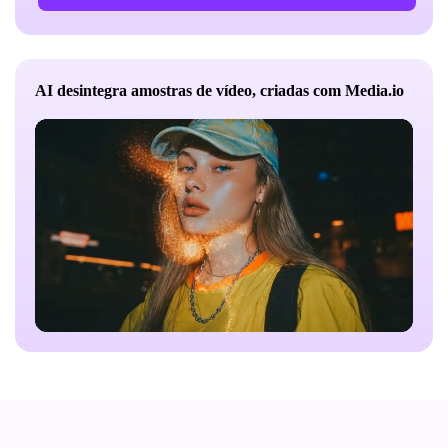
ficaram desfocados e a pessoa desapareceu
completamente por uma duração total de cerca de 5
segundos.
AI desintegra amostras de vídeo, criadas com Media.io
Cena: O fundo original é preservado intacto e
permanece estável. Partículas de luz suavemente
refletidas aparecem durante a dissipação. Depois que a
pessoa desaparece, a cena permanece parada por cerca
de 0,5 segundos, enfatizando a sensação de vazio.
Câmera: Câmera fixa, sem zoom ou movimento.
Efeitos visuais (VFX): granulometria de 0,5-2 mm,
estilo de flash de poeira, cores amostradas do sujeito,
brilho subterrâneo, deriva direcional, brisa leve,
afterimagens dissipadas, terminando em total
transparência.