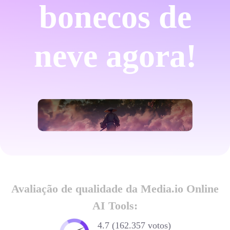
bonecos de
neve agora!
Avaliação de qualidade da Media.io Online
AI Tools:
4.7 (162.357 votos)