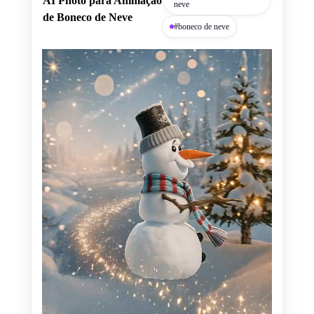
AI Photo para Animação
neve
de Boneco de Neve
#boneco de neve