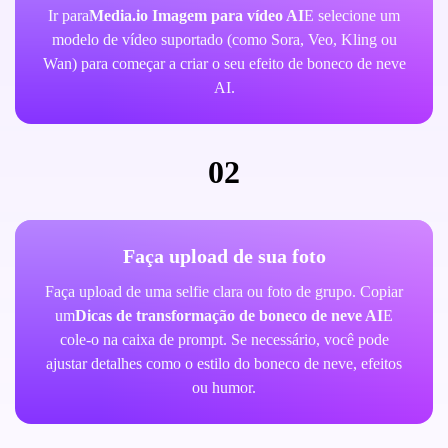
Ir para
Media.io Imagem para vídeo AI
E selecione um
modelo de vídeo suportado (como Sora, Veo, Kling ou
Wan) para começar a criar o seu efeito de boneco de neve
AI.
02
Faça upload de sua foto
Faça upload de uma selfie clara ou foto de grupo. Copiar
um
Dicas de transformação de boneco de neve AI
E
cole-o na caixa de prompt. Se necessário, você pode
ajustar detalhes como o estilo do boneco de neve, efeitos
ou humor.