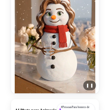
❚ ❚
#PessoasPara boneco de