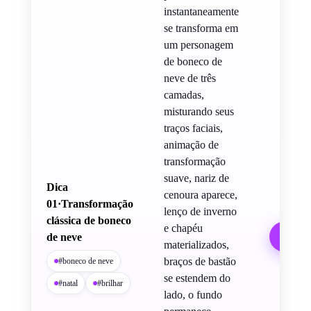
instantaneamente
se transforma em
um personagem
de boneco de
neve de três
camadas,
misturando seus
traços faciais,
animação de
transformação
suave, nariz de
Dica
cenoura aparece,
01·Transformação
lenço de inverno
clássica de boneco
e chapéu
Cop
de neve
materializados,
braços de bastão
#boneco de neve
se estendem do
#natal
#brilhar
lado, o fundo