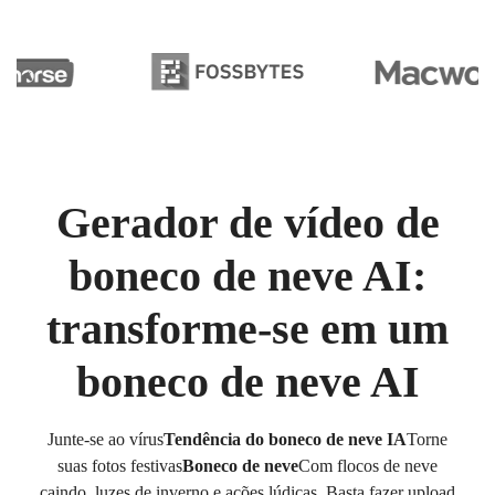
Gerador de vídeo de
boneco de neve AI:
transforme-se em um
boneco de neve AI
Junte-se ao vírus
Tendência do boneco de neve IA
Torne
suas fotos festivas
Boneco de neve
Com flocos de neve
caindo, luzes de inverno e ações lúdicas. Basta fazer upload