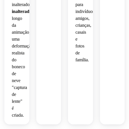
inalterado
100%
para
inalterado
Ao
indivíduos,
longo
amigos,
da
crianças,
animação,
casais
uma
e
deformação
fotos
realista
de
do
família.
boneco
de
neve
"captura
de
lente"
é
criada.