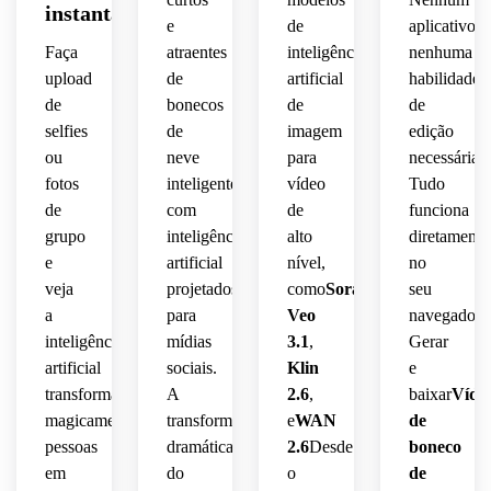
instantâneo
e
de
aplicativo,
Faça
atraentes
inteligência
nenhuma
upload
de
artificial
habilidade
de
bonecos
de
de
selfies
de
imagem
edição
ou
neve
para
necessária.
fotos
inteligentes
vídeo
Tudo
de
com
de
funciona
grupo
inteligência
alto
diretamente
e
artificial
nível,
no
veja
projetados
como
Sora
,
seu
a
para
Veo
navegador.
inteligência
mídias
3.1
,
Gerar
artificial
sociais.
Klin
e
transformar
A
2.6
,
baixar
Víde
magicamente
transformação
e
WAN
de
pessoas
dramática
2.6
Desde
boneco
em
do
o
de