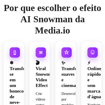
Por que escolher o efeito
AI Snowman da
Media.io
❄ ️
🎬
✨
⚡
Transforme-
Viral
Transformações
Online,
se
Snowman
suaves
rápido
em
Video
e
e
um
Effect
cinematográficas
sem
boneco
marca
Crie
Desenvolvido
de
d'água
vídeos
por
neve-
curtos
modelos
Nenhum