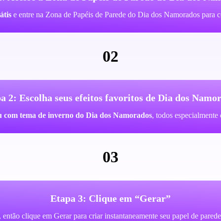
átis
e entre na Zona de Papéis de Parede do Dia dos Namorados para co
02
a 2: Escolha seus efeitos favoritos de Dia dos Namo
s ou com tema de inverno do Dia dos Namorados
, todos especialmente 
03
Etapa 3: Clique em “Gerar”
, então clique em Gerar para criar instantaneamente seu papel de pa