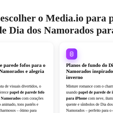
escolher o Media.io para 
de Dia dos Namorados par
e parede fofos para o
Planos de fundo do D
 Namorados e alegria
Namorados inspirado
inverno
ta de visuais divertidos, o
Misture romance com o char
ferece
papel de parede fofo
usando
papel de parede de 
s Namorados
com corações
para iPhone
com neve, ilum
animado, tons pastéis e
quente e símbolos de Dia dos
charmosos – ótimo para
Namorados – perfeito para o 