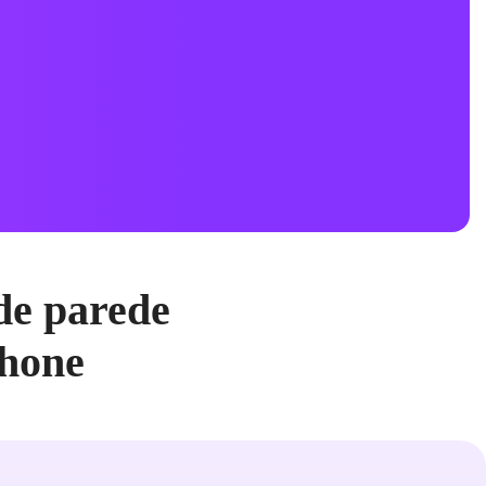
de parede
Phone