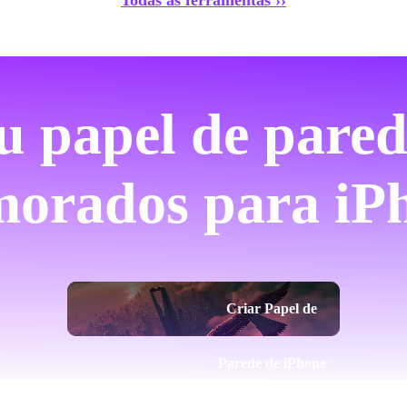
Todas as ferramentas ››
eu papel de pared
orados para iP
Criar Papel de
Parede de iPhone