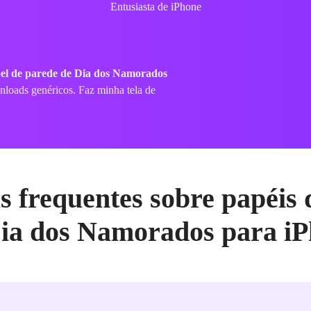
Entusiasta de iPhone
el de parede de Dia dos Namorados
loads genéricos. Faz minha tela de
s frequentes sobre papéis 
ia dos Namorados para i