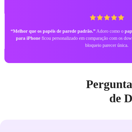
“Melhor que os papéis de parede padrão.”
Adoro como o
pap
para iPhone
ficou personalizado em comparação com os down
bloqueio parecer única.
Pergunta
de D