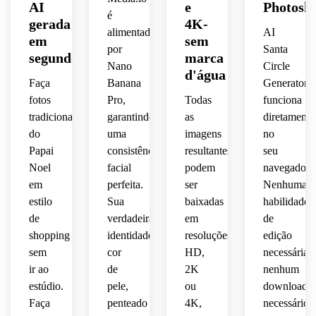
AI
e
Photosh
é
gerada
4K-
alimentado
AI
em
sem
por
Santa
segundos
marca
Nano
Circle
d'água
Faça
Banana
Generator
fotos
Pro,
Todas
funciona
tradicionais
garantindo
as
diretamente
do
uma
imagens
no
Papai
consistência
resultantes
seu
Noel
facial
podem
navegador.
em
perfeita.
ser
Nenhuma
estilo
Sua
baixadas
habilidade
de
verdadeira
em
de
shopping
identidade,
resoluções
edição
sem
cor
HD,
necessária,
ir ao
de
2K
nenhum
estúdio.
pele,
ou
download
Faça
penteado
4K,
necessário,