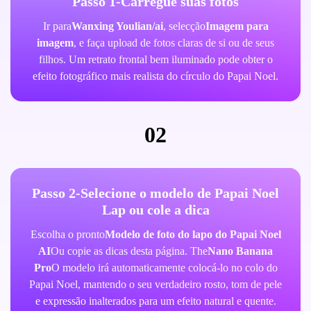
Passo 1-Carregue suas fotos
Ir para
Wanxing Youlian/ai
, selecção
Imagem para
imagem
, e faça upload de fotos claras de si ou de seus
filhos. Um retrato frontal bem iluminado pode obter o
efeito fotográfico mais realista do círculo do Papai Noel.
02
Passo 2-Selecione o modelo de Papai Noel
Lap ou cole a dica
Escolha o pronto
Modelo de foto do lapo do Papai Noel
AI
Ou copie as dicas desta página. The
Nano Banana
Pro
O modelo irá automaticamente colocá-lo no colo do
Papai Noel, mantendo o seu verdadeiro rosto, tom de pele
e expressão inalterados para um efeito natural e quente.