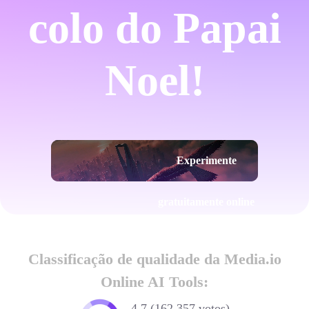
colo do Papai
Noel!
Experimente
gratuitamente online
Classificação de qualidade da Media.io
Online AI Tools:
4.7 (162.357 votos)