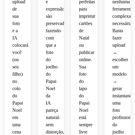
upload
e
perfeitas
nenhuma
de
expressão
para
ferramenta
sua
são
imprimir
complexa
foto
preservadas,
cartões
necessária.
e a
fazendo
de
Basta
IA
com
Natal
fazer
colocará
que a
ou
upload
você
foto
publicar
→
(ou
do
online.
escolher
seu
joelho
Sua
um
filho)
do
foto
modelo
no
Papai
do
→
colo
Noel
lapo
gerar
do
da
do
instantanea
Papai
IA
Papai
uma
Noel
pareça
Noel
foto
em
natural-
está
profissional
uma
sem
sempre
do
cena
distorção,
livre
joelho