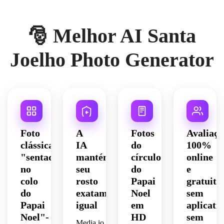
🎅 Melhor AI Santa
Joelho Photo Generator
Foto
A
Fotos
Avaliaçã
clássica
IA
do
100%
"sentada
mantém
círculo
online
no
seu
do
e
colo
rosto
Papai
gratuita
do
exatamente
Noel
sem
Papai
igual
em
aplicativ
Noel"-
HD
sem
Media.io