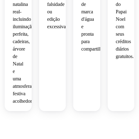
natalina
falsidade
de
do
real-
ou
marca
Papai
incluindo
edição
d'água
Noel
iluminação
excessiva.
e
com
perfeita,
pronta
seus
cadeiras,
para
créditos
árvore
compartilhar.
diários
de
gratuitos.
Natal
e
uma
atmosfera
festiva
acolhedora.