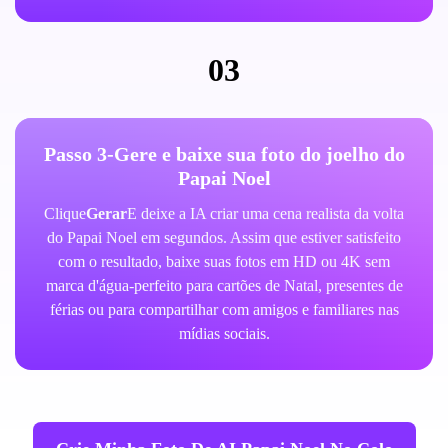
03
Passo 3-Gere e baixe sua foto do joelho do
Papai Noel
Clique
Gerar
E deixe a IA criar uma cena realista da volta
do Papai Noel em segundos. Assim que estiver satisfeito
com o resultado, baixe suas fotos em HD ou 4K sem
marca d'água-perfeito para cartões de Natal, presentes de
férias ou para compartilhar com amigos e familiares nas
mídias sociais.