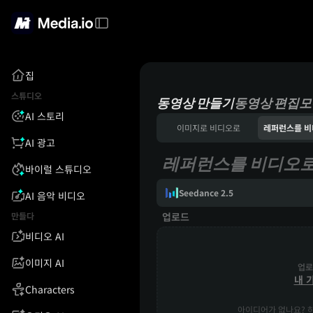
집
스튜디오
동영상 만들기
동영상 편집
모
AI 스토리
이미지로 비디오로
AI 광고
레퍼런스를 비디오로
바이럴 스튜디오
Seedance 2.5
AI 음악 비디오
만들다
업로드
비디오 AI
이미지 AI
업로
내 
Characters
아이디어가 없나요? 하