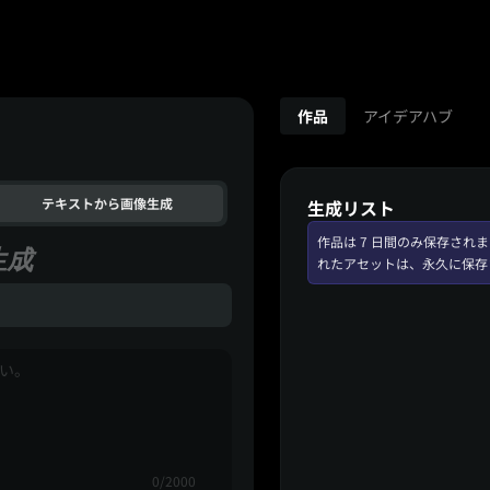
作品
アイデアハブ
テキストから画像生成
生成リスト
作品は 7 日間のみ保存さ
生成
れたアセットは、永久に保存
0/2000