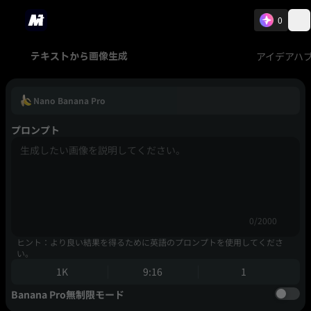
0
アイデアハ
テキストから画像生成
Nano Banana Pro
プロンプト
0/2000
ヒント：より良い結果を得るために英語のプロンプトを使用してくださ
い。
1K
9:16
1
Banana Pro無制限モード