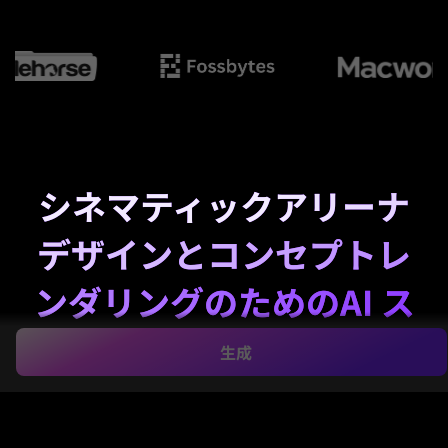
シネマティックアリーナ
デザインとコンセプトレ
ンダリングのためのAI ス
タジアムビルダー
生成
Media.ioのAIで、アイデアをわずか数秒で魅力的なス
タジアムビジュアルに変換
スタジアムビルダー
。未来
的なアリーナ、サッカー場、野球場、そして高級スポ