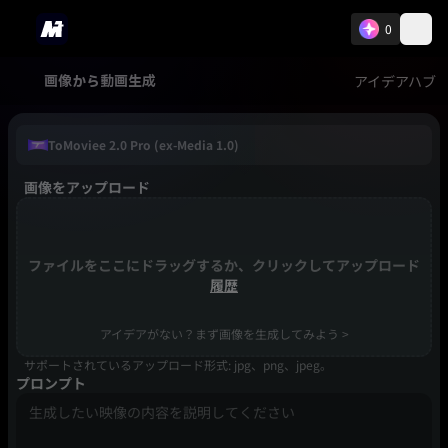
0
アイデアハブ
画像から動画生成
ToMoviee 2.0 Pro (ex-Media 1.0)
画像をアップロード
ファイルをここにドラッグするか、クリックしてアップロード
履歴
アイデアがない？まず画像を生成してみよう >
サポートされているアップロード形式: jpg、png、jpeg。
プロンプト