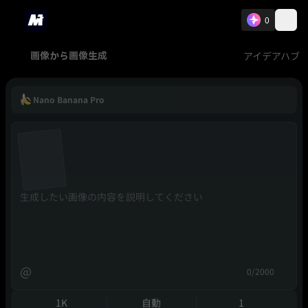
0
アイデアハブ
画像から画像生成
Nano Banana Pro
@
0/2000
1K
自動
1