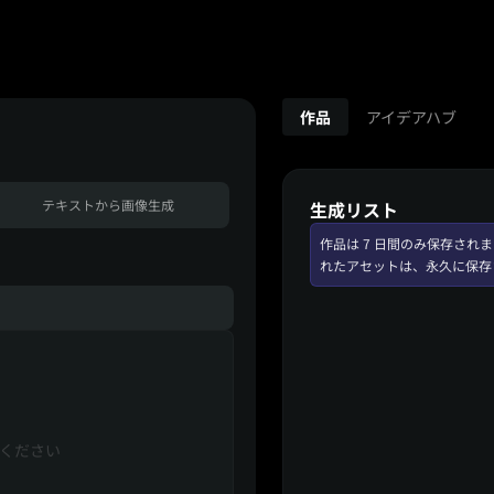
作品
アイデアハブ
テキストから画像生成
生成リスト
作品は 7 日間のみ保存さ
れたアセットは、永久に保存