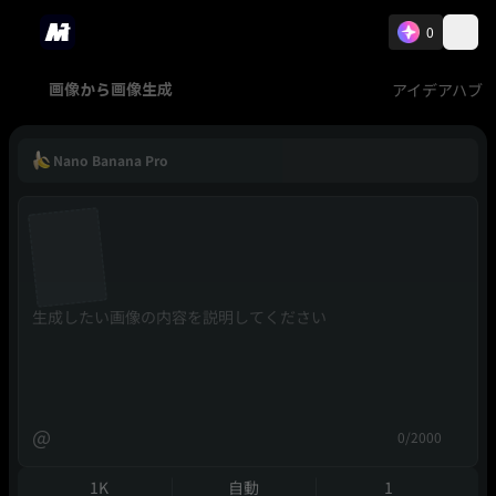
0
アイデアハブ
画像から画像生成
Nano Banana Pro
@
0/2000
1K
自動
1