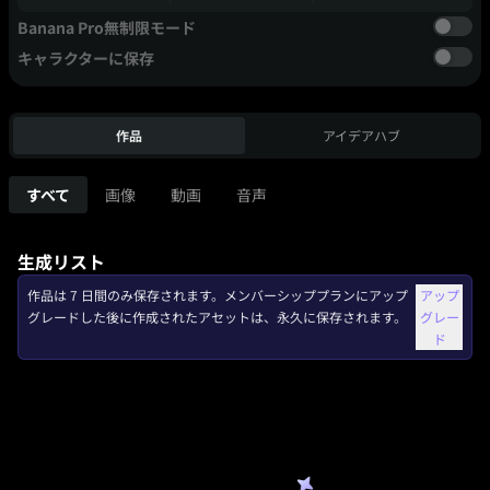
Banana Pro無制限モード
キャラクターに保存
作品
アイデアハブ
すべて
画像
動画
音声
生成リスト
作品は 7 日間のみ保存されます。メンバーシッププランにアップ
アップ
グレードした後に作成されたアセットは、永久に保存されます。
グレー
ド