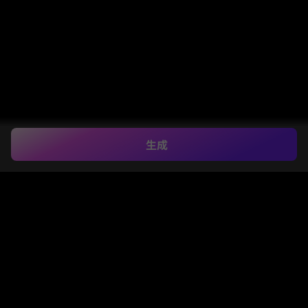
生成
AIサリー試着：エレ
ガントなインドのサ
リーをオンラインで