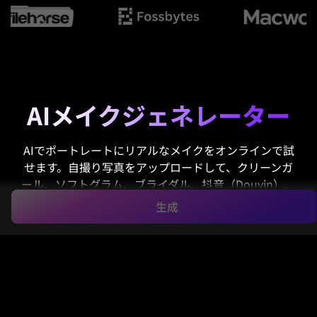
AIメイクジェネレーター
AIでポートレートにリアルなメイクをオンラインで試
せます。自撮り写真をアップロードして、クリーンガ
ール、ソフトグラム、ブライダル、抖音（Douyin）、
エディトリアルビューティーなどのスタイルに数秒で
生成
変身。SNS投稿やビューティーインスピレーション、
バーチャルトライオンとしても、自然な肌質を保った
ままリアルに変換できます。
私のAIメイクを試す