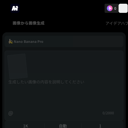
0
アイデアハ
画像から画像生成
Nano Banana Pro
@
0/2000
1K
自動
1