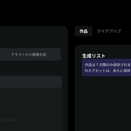
作品
アイデアハブ
テキストから画像生成
生成リスト
作品は 7 日間のみ保存さ
れたアセットは、永久に保存