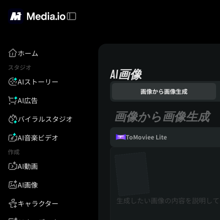
ホーム
スタジオ
AI画像
AIストーリー
画像から画像生成
AI広告
画像から画像生成
バイラルスタジオ
AI音楽ビデオ
ToMoviee Lite
作成
AI動画
AI画像
キャラクター