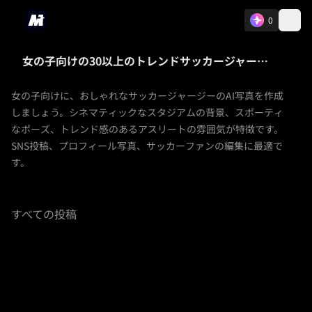
0
女の子向けの30以上のトレンドサッカージャージ写真（無料AIプロンプト）
女の子向けに、おしゃれなサッカージャージーのAI写真を作成
しましょう。シネマティックなスタジアムの背景、スポーティ
なポーズ、トレンド感のあるアスリートの雰囲気が特徴です。
SNS投稿、プロフィール写真、サッカーファンの編集に最適で
す。
すべての投稿