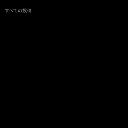
すべての投稿