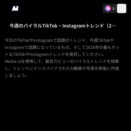
0
今週のバイラルTikTok・Instagramトレンド（2026）| 今日のTikTok・Instagramトレンド＆AIトレンド生成ツール
今日のTikTokやInstagramで話題のトレンド、今週TikTokや
Instagramで話題になっているもの、そして2026年の最もホッ
トなTikTokやInstagramトレンドを発見してください。
Media.ioを使用して、数百万ビューのバイラルトレンドを探索
し、トレンドにインスパイアされたAI動画や写真を即座に作成
しましょう。