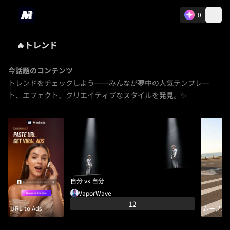
0
🔥トレンド
今話題のコンテンツ
トレンドをチェックしよう――みんなが夢中の人気テンプレー
ト、エフェクト、クリエイティブなスタイルを発見。✨
自分 vs 自分
VaporWave
12
URL to Ads
ムーブメ