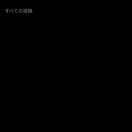
すべての投稿