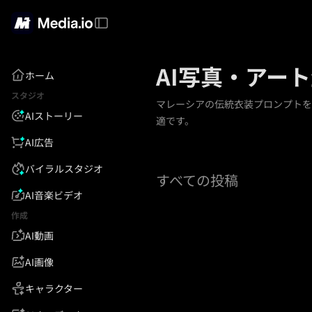
AI写真・アー
ホーム
スタジオ
マレーシアの伝統衣装プロンプトを
AIストーリー
適です。
AI広告
バイラルスタジオ
すべての投稿
AI音楽ビデオ
作成
AI動画
AI画像
キャラクター