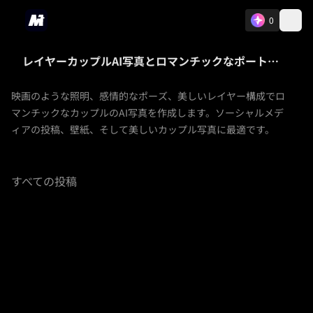
0
レイヤーカップルAI写真とロマンチックなポートレートを作成（無料のコピー＆ペーストプロンプト）
映画のような照明、感情的なポーズ、美しいレイヤー構成でロ
マンチックなカップルのAI写真を作成します。ソーシャルメデ
ィアの投稿、壁紙、そして美しいカップル写真に最適です。
すべての投稿