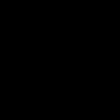
フェクトを体験