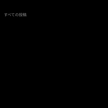
すべての投稿