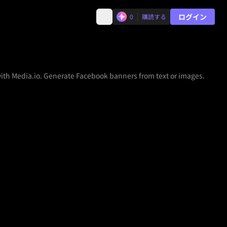
ログイン
0
購読する
with Media.io. Generate Facebook banners from text or images.