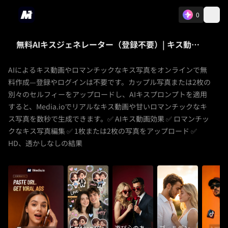
0
無料AIキスジェネレーター（登録不要）| キス動画と写真をオンラインで作成
AIによるキス動画やロマンチックなキス写真をオンラインで無
料作成—登録やログインは不要です。カップル写真または2枚の
別々のセルフィーをアップロードし、AIキスプロンプトを適用
すると、Media.ioでリアルなキス動画や甘いロマンチックなキ
ス写真を数秒で生成できます。✅ AIキス動画効果 ✅ ロマンチッ
クなキス写真編集 ✅ 1枚または2枚の写真をアップロード ✅
HD、透かしなしの結果
Cartoon Couple
遊び心のあるカップル
ゴールデンアワー