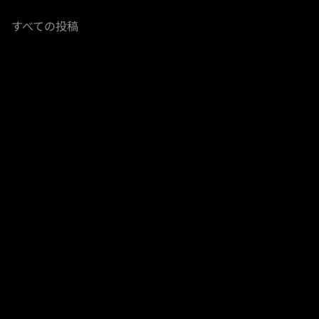
すべての投稿