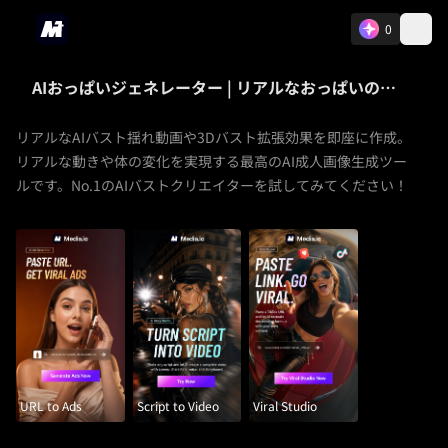
0
AIおっぱいジェネレーター | リアルなおっぱいの揺れと拡張効果を作成
リアルなAIバスト揺れ動画や3Dバスト拡張効果を即座に作成。
リアルな動きや体の変化を実現する最高のAI成人画像生成ツー
ルです。No.1のAIバストクリエイターを試してみてください！
URL to Ads
Script to Video
Viral Studio