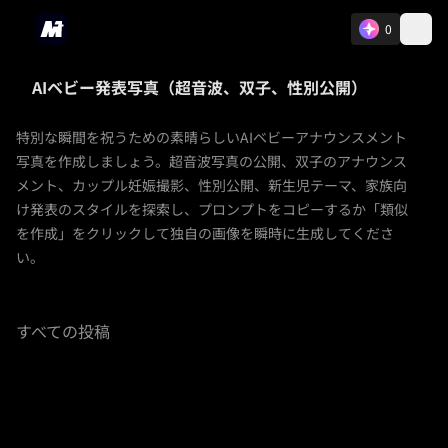
0
AIベビー発表写真（超音波、双子、性別公開）
特別な瞬間を祝うための素晴らしいAIベビーアナウンスメント
写真を作成しましょう。超音波写真の公開、双子のアナウンス
メント、カップル妊娠撮影、性別公開、新生児テーマ、家族向
け発表のスタイルを探索し、プロンプトをコピーするか「類似
を作成」をクリックして独自の画像を瞬時に生成してくださ
い。
すべての投稿