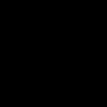
かわいいAI赤ちゃん
発表写真を発見・生
成