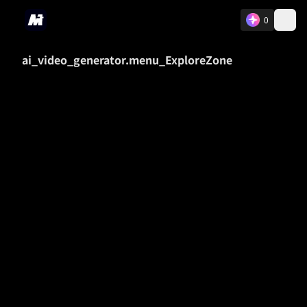
0
ai_video_generator.menu_ExploreZone