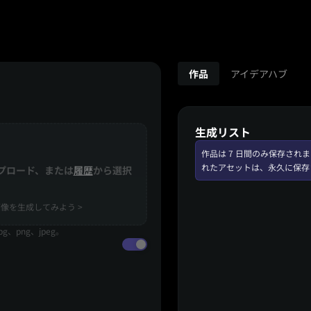
作品
アイデアハブ
生成リスト
作品は 7 日間のみ保存さ
れたアセットは、永久に保存
プロード、または
履歴
から選択
像を生成してみよう >
、png、jpeg。