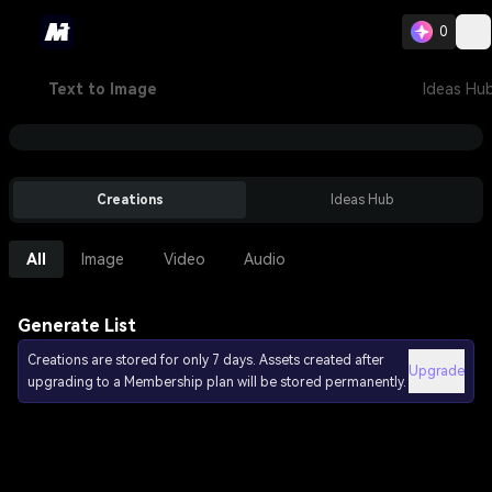
0
Text to Image
Ideas Hu
Creations
Ideas Hub
All
Image
Video
Audio
Generate List
Creations are stored for only 7 days. Assets created after
Upgrade
upgrading to a Membership plan will be stored permanently.