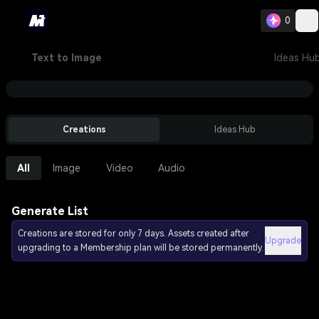
0
Text to Image
Ideas Hu
Creations
Ideas Hub
All
Image
Video
Audio
Generate List
Creations are stored for only 7 days. Assets created after
Upgrade
upgrading to a Membership plan will be stored permanently.