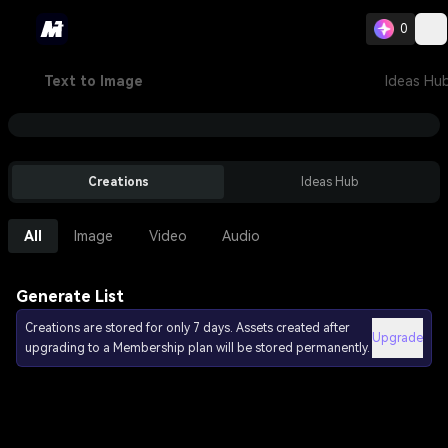
0
Text to Image
Ideas Hu
Creations
Ideas Hub
All
Image
Video
Audio
Generate List
Creations are stored for only 7 days. Assets created after
Upgrade
upgrading to a Membership plan will be stored permanently.