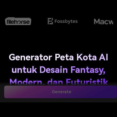
Generator Peta Kota AI
untuk Desain Fantasy,
Modern, dan Futuristik
Generate
Buat visual peta kota yang detail dari prompt
sederhana dengan
generator peta kota ai
Media.io.
Desain ibu kota fantasy, peta poster modern, kota
abad pertengahan, atau tata letak sci-fi neon dalam