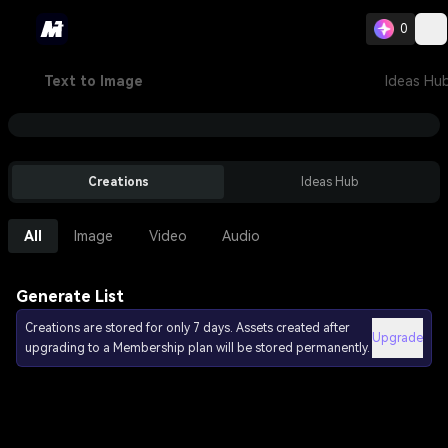
0
Text to Image
Ideas Hu
Creations
Ideas Hub
All
Image
Video
Audio
Generate List
Creations are stored for only 7 days. Assets created after
Upgrade
upgrading to a Membership plan will be stored permanently.