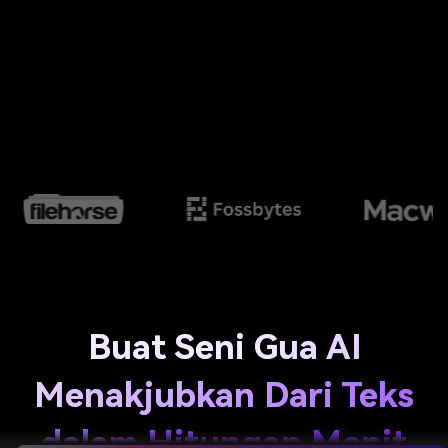
Buat Seni Gua AI
Menakjubkan Dari Teks
dalam Hitungan Menit