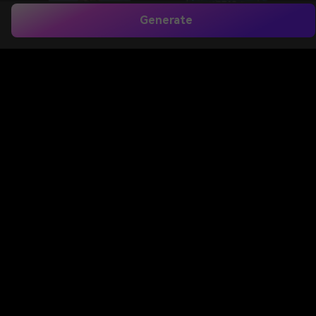
Generate
Ubah foto pasangan atau keluarga favorit Anda
menjadi
gambar hari ayah bahagia untuk suami
dalam gaya romantis, lucu, elegan, atau kenang-
kenangan. Media.io membantu Anda membuat
gambar selamat hari ayah untuk suami
yang
dipersonalisasi untuk WhatsApp, Instagram, kartu
ucapan, atau cetakan hanya dalam beberapa langkah
cepat.
Buat Gambar Hari Ayah Saya