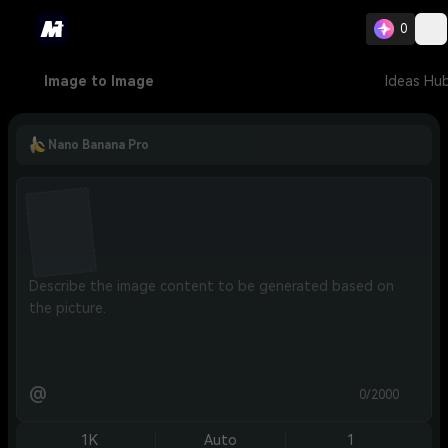
0
Image to Image
Ideas Hu
Nano Banana Pro
@
0/2000
1K
Auto
1