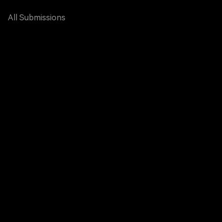
All Submissions