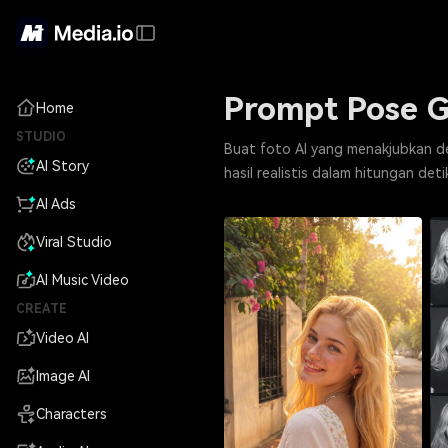
Prompt Pose Ga
Home
STUDIO
Buat foto AI yang menakjubkan de
AI Story
hasil realistis dalam hitungan deti
AI Ads
Viral Studio
AI Music Video
CREATE
Video AI
Image AI
Characters