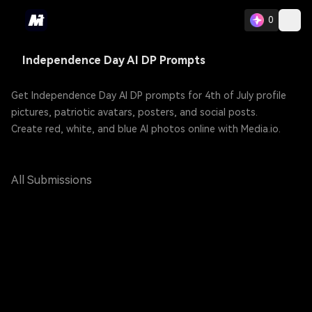
0
Independence Day AI DP Prompts
Get Independence Day AI DP prompts for 4th of July profile
pictures, patriotic avatars, posters, and social posts.
Create red, white, and blue AI photos online with Media.io.
All Submissions