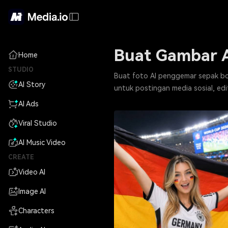
Buat Gambar A
Home
STUDIO
Buat foto AI penggemar sepak bol
AI Story
untuk postingan media sosial, ed
AI Ads
Viral Studio
AI Music Video
CREATE
Video AI
Image AI
Characters