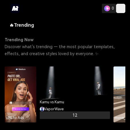
0
🔥Trending
Trending Now
Discover what’s trending — the most popular templates,
effects, and creative styles loved by everyone. ✨
Kamu vs Kamu
VaporWave
12
URL to Ads
move_ma