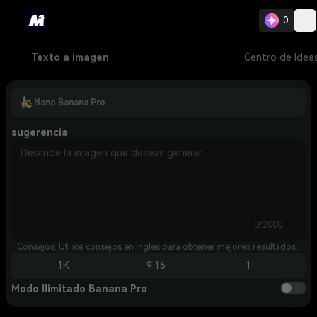
0
Texto a imagen
Centro de Idea
Nano Banana Pro
sugerencia
0/2000
Consejos: Utilice consejos en inglés para obtener mejores resultados.
1K
9:16
1
Modo Ilimitado Banana Pro