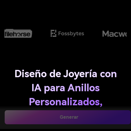
Diseño de Joyería con
IA para Anillos
Personalizados,
Collares y Conceptos de
Generar
Lujo