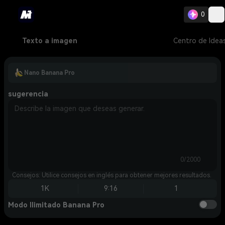
0
Texto a imagen
Centro de Idea
Nano Banana Pro
sugerencia
0/2000
Consejos: Utilice consejos en inglés para obtener mejores resultados.
1K
9:16
1
Modo Ilimitado Banana Pro