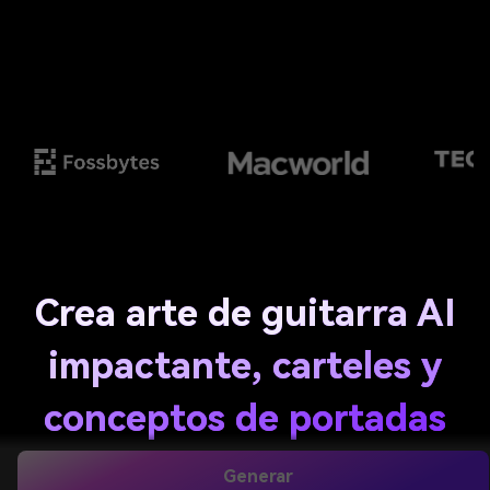
Crea arte de guitarra AI
impactante, carteles y
conceptos de portadas
de álbumes
Generar