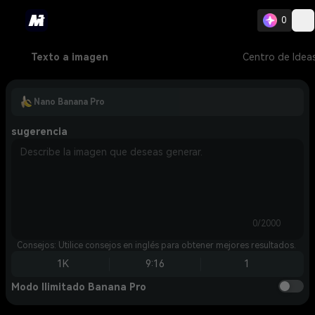
0
Texto a imagen
Centro de Idea
Nano Banana Pro
sugerencia
0/2000
Consejos: Utilice consejos en inglés para obtener mejores resultados.
1K
9:16
1
Modo Ilimitado Banana Pro