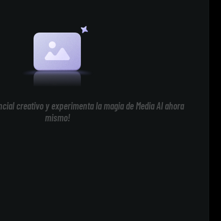
cial creativo y experimenta la magia de Media AI ahora
mismo!