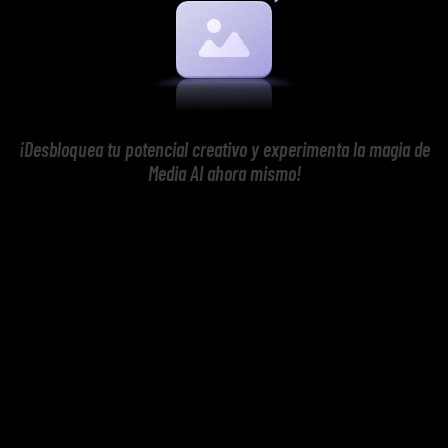
¡Desbloquea tu potencial creativo y experimenta la magia de
Media AI ahora mismo!