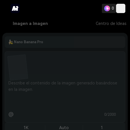
0
Imagen a Imagen
Centro de Ideas
Nano Banana Pro
@
0/2000
1K
Auto
1