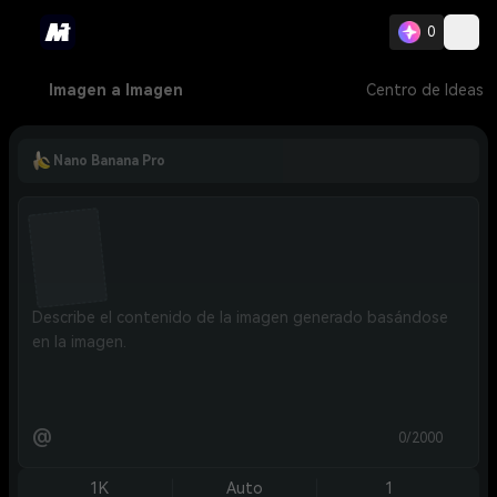
0
Imagen a Imagen
Centro de Ideas
Nano Banana Pro
@
0/2000
1K
Auto
1