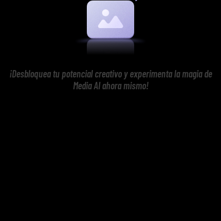
¡Desbloquea tu potencial creativo y experimenta la magia de
Media AI ahora mismo!