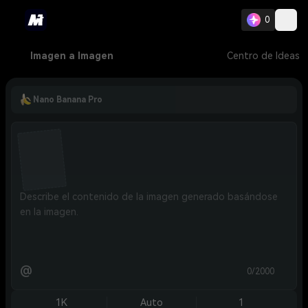
0
Imagen a Imagen
Centro de Ideas
Nano Banana Pro
@
0/2000
1K
Auto
1