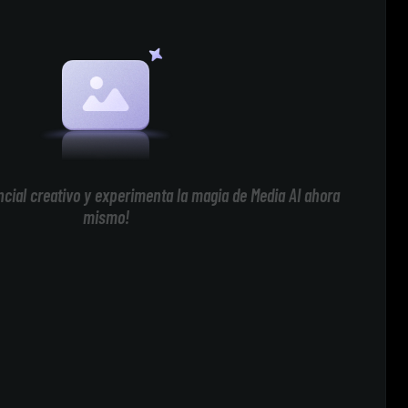
cial creativo y experimenta la magia de Media AI ahora
mismo!