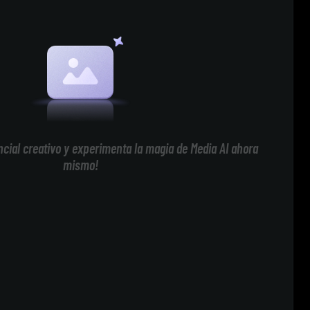
cial creativo y experimenta la magia de Media AI ahora
mismo!