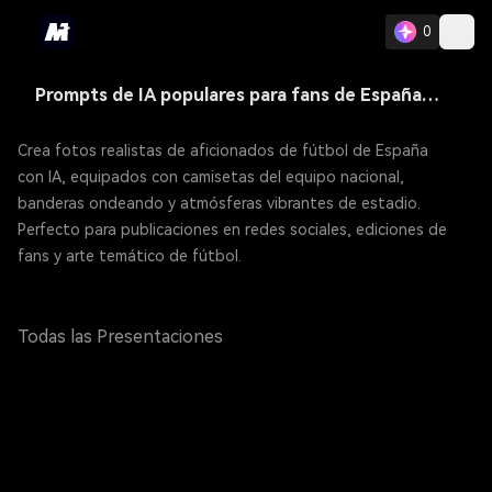
0
Prompts de IA populares para fans de España: Fotos y carteles de fútbol
Crea fotos realistas de aficionados de fútbol de España
con IA, equipados con camisetas del equipo nacional,
banderas ondeando y atmósferas vibrantes de estadio.
Perfecto para publicaciones en redes sociales, ediciones de
fans y arte temático de fútbol.
Todas las Presentaciones