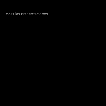
Todas las Presentaciones