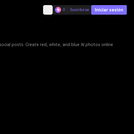
Iniciar sesión
0
Suscribirse
social posts. Create red, white, and blue AI photos online