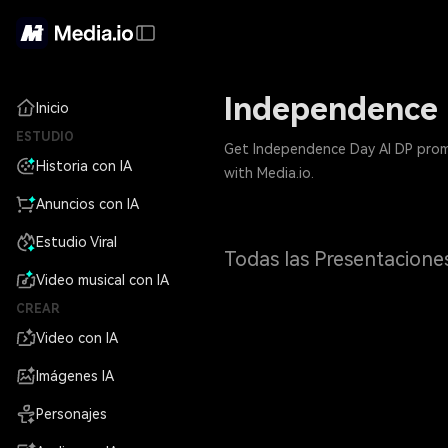
Independence 
Inicio
ESTUDIO
Get Independence Day AI DP prompt
Historia con IA
with Media.io.
Anuncios con IA
Estudio Viral
Todas las Presentacione
Video musical con IA
CREAR
Video con IA
Imágenes IA
Personajes